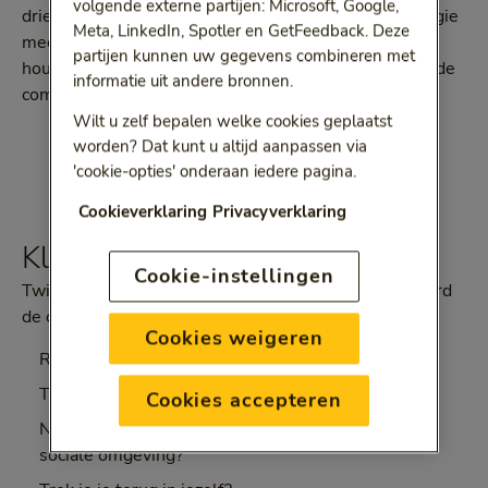
volgende externe partijen: Microsoft, Google,
drie factoren: emotionele uitputting ofwel geen energie
Meta, LinkedIn, Spotler en GetFeedback. Deze
meer hebben, depersonalisatie ofwel een cynische
partijen kunnen uw gegevens combineren met
houding tegenover werk en mensen en een afnemende
informatie uit andere bronnen.
competentie; minder goed functioneren.
Wilt u zelf bepalen welke cookies geplaatst
worden? Dat kunt u altijd aanpassen via
'cookie-opties' onderaan iedere pagina.
Cookieverklaring
Privacyverklaring
Klinkt herkenbaar
Cookie-instellingen
Twijfel je of je tegen een burn-out aan zit? Beantwoord
de onderstaande vragen:
Cookies weigeren
Raak je vervreemd van jezelf?
Twijfel je aan je eigen kunnen, word je cynisch?
Cookies accepteren
Neem je meer en meer afstand van je werk en je
sociale omgeving?