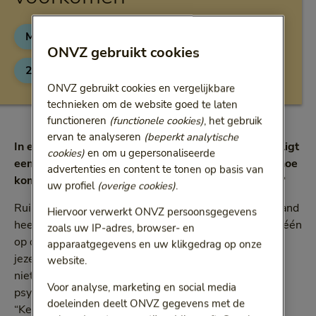
Mentaal gezond
Tips
5 min
Categorie:
Categorie:
Leestijd:
5 minuten
ONVZ gebruikt cookies
28 augustus 2018
ONVZ gebruikt cookies en vergelijkbare
technieken om de website goed te laten
functioneren
(functionele cookies)
, het gebruik
ervan te analyseren
(beperkt analytische
In een tijd waarin iedereen druk-drukker-drukst is, ligt
cookies)
en om u gepersonaliseerde
een burn-out op de loer. Hoe krijg je een burn-out, hoe
advertenties en content te tonen op basis van
kom je er vanaf en belangrijker: hoe voorkom je het?
uw profiel
(overige cookies)
.
Ruim veertien procent van de werknemers in Nederland
Hiervoor verwerkt ONVZ persoonsgegevens
heeft last van burn-outklachten. Dat is er maar liefst één
zoals uw IP-adres, browser- en
op de zeven. “Gedurende lange tijd heb je teveel van
apparaatgegevens en uw klikgedrag op onze
jezelf gevraagd en de signalen die je lichaam uitzond
website.
niet opgemerkt of misschien wel genegeerd”, licht
Voor analyse, marketing en social media
psycholoog Arjan Bentsink het ontstaan toe.
doeleinden deelt ONVZ gegevens met de
“Kenmerkend voor een burn-out is de combinatie van