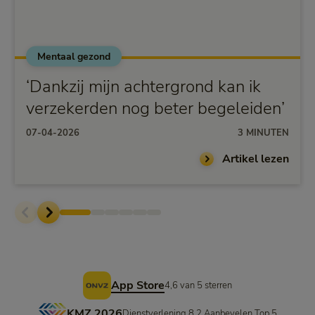
Mentaal gezond
‘Dankzij mijn achtergrond kan ik
verzekerden nog beter begeleiden’
07-04-2026
3 MINUTEN
Artikel lezen
Voettekst
App Store
4,6 van 5 sterren
KMZ 2026
Dienstverlening 8,2 Aanbevelen Top 5