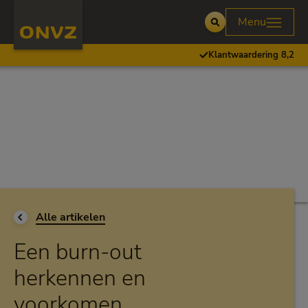
Skip to main content
Homepage ONVZ
Menu
Open
Klantwaardering 8,2
Ga terug naar
Alle artikelen
Een burn-out
herkennen en
voorkomen