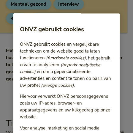
Mentaal gezond
Interview
Categorie:
Categorie:
4 min
17 september 2020
Leestijd:
4 minuten
ONVZ gebruikt cookies
ONVZ gebruikt cookies en vergelijkbare
Het is belangrijk om je hersenen in topconditie te
technieken om de website goed te laten
houden. Onze hersenen zijn namelijk een complex en
functioneren
(functionele cookies)
, het gebruik
belangrijk orgaan. Gaat er iets mis, dan kan het ook
ervan te analyseren
(beperkt analytische
cookies)
en om u gepersonaliseerde
goed misgaan. Daarom: 5 praktische tips voor een
advertenties en content te tonen op basis van
gezond brein.
uw profiel
(overige cookies)
.
Hiervoor verwerkt ONVZ persoonsgegevens
zoals uw IP-adres, browser- en
apparaatgegevens en uw klikgedrag op onze
website.
Tip 1: Daag je hersenen uit
Voor analyse, marketing en social media
Volgens Koko Beers, neurobioloog en woordvoerder bij