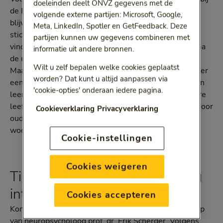
doeleinden deelt ONVZ gegevens met de
de Hersenstichting, is het belangrijk om je hersen te
volgende externe partijen: Microsoft, Google,
blijven uitdagen. Ze vertelt op de website van de
Meta, LinkedIn, Spotler en GetFeedback. Deze
stichting: ‘Probeer elke dag nieuwe activiteiten te
partijen kunnen uw gegevens combineren met
vinden die een beetje buiten je comfortzone liggen. Ga
informatie uit andere bronnen.
de uitdaging aan in je werk en in het dagelijks leven.
Wilt u zelf bepalen welke cookies geplaatst
Maak bijvoorbeeld een ingewikkelde hersenkraker, leer
worden? Dat kunt u altijd aanpassen via
een nieuwe taal of luister een podcast waar je iets van
'cookie-opties' onderaan iedere pagina.
leert. Door die mentale uitdaging vertraag je, op latere
leeftijd, de eerste symptomen van geheugenverlies door
Cookieverklaring
Privacyverklaring
ouderdom of een hersenaandoening.’ Hallo
woordzoeker!
Cookie-instellingen
Cookies weigeren
Tip 2: Beweeg! Maar wel matig
intensief
Cookies accepteren
Kom uit die luie stoel en beweeg! Dat is de boodschap
van neuropsycholoog prof. dr. Erik Scherder. Volgens