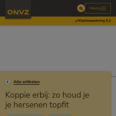
Skip to main content
Homepage ONVZ
Menu
Open
Klantwaardering 8,2
Ga terug naar
Alle artikelen
Koppie erbij: zo houd je
je hersenen topfit